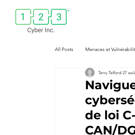
All Posts
Menaces et Vulnérabili
Terry Telford
27 aoû
Sécurité du Cloud
Sensibil
Navigue
cybersé
Meilleures Pratiques en Cyber
de loi 
Gestion des Mots de Passe
CAN/DG