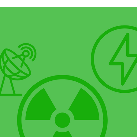
s de Sécurité Numérique
Cyberhygiène
Sécurité Rés