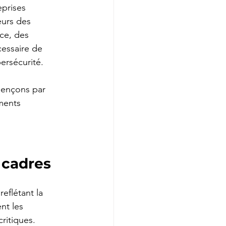
eprises 
eurs des 
ce, des 
cessaire de 
ersécurité.
mençons par 
ments 
 cadres
eflétant la 
nt les 
ritiques.