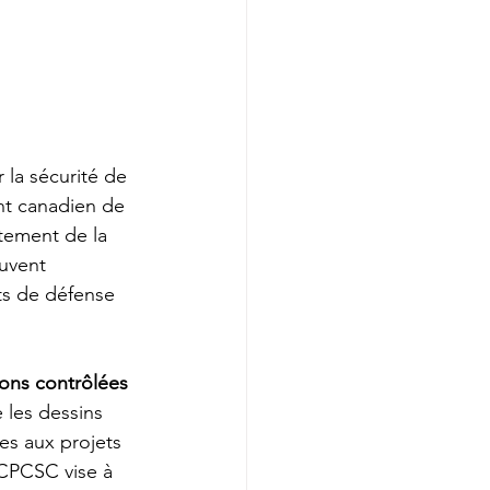
la sécurité de 
ent canadien de 
tement de la 
euvent 
ts de défense 
ions contrôlées 
 les dessins 
es aux projets 
 CPCSC vise à 