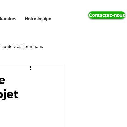
Contactez-nous
tenaires
Notre équipe
écurité des Terminaux
Réponse aux Incidents
e
ojet
Sécurité Web
ongiciels