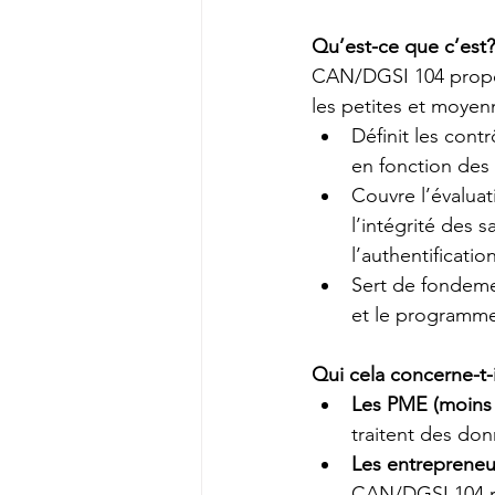
Qu’est-ce que c’est?
CAN/DGSI 104 propos
les petites et moyenn
Définit les cont
en fonction des 
Couvre l’évaluat
l’intégrité des 
l’authentificati
Sert de fondem
et le programm
Qui cela concerne-t-i
Les PME (moins 
traitent des don
Les entrepreneur
CAN/DGSI 104 re