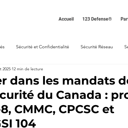
Accueil
123 Defense®
Par
tés
Sécurité et Confidentialité
Sécurité Réseau
S
t 2025
12 min de lecture
isation et Formation
Conformité et Réglementations
r dans les mandats d
curité du Canada : pr
Technologies Émergentes IA, IdO,etc
Sécurité Mobile
C-8, CMMC, CPCSC et
Hameçonnage et Ingénierie Sociale
Malveillants et Ranç
SI 104