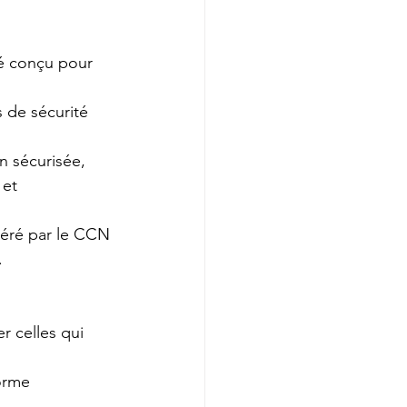
é conçu pour 
 de sécurité 
n sécurisée, 
 et 
éré par le CCN 
.
er celles qui 
orme 