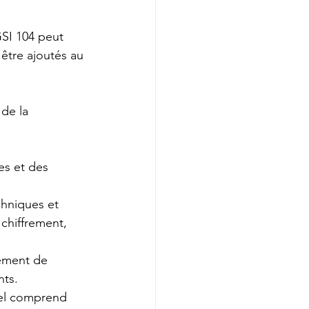
SI 104 peut 
être ajoutés au 
de la 
es et des 
hniques et 
 chiffrement, 
ement de 
nts.
nel comprend 