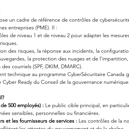
e un cadre de référence de contrôles de cybersécurit
es entreprises (PME). Il :
rôles de niveau 1 et de niveau 2 pour adapter les mesures
risques.
ion des risques, la réponse aux incidents, la configuratio
sauvegardes, la protection des nuages et de l’impartition,
on des courriels (SPF, DKIM, DMARC).
ent technique au programme CyberSécuritaire Canada g
e Cyber Ready du Conseil de la gouvernance numérique
l?
de 500 employés) :
 Le public cible principal, en particuli
nées sensibles, personnelles ou financières.
s et les fournisseurs de services :
 Les contrôles de la n
flètent les attentes du gouvernement et de la chaîne 