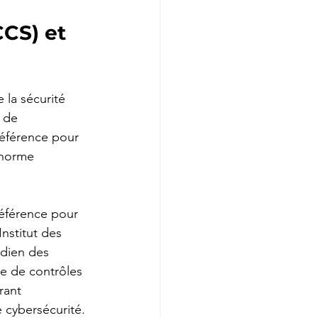
CS) et 
 la sécurité 
 de 
référence pour 
 norme 
éférence pour 
nstitut des 
dien des 
e de contrôles 
rant 
 cybersécurité.