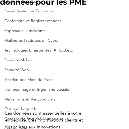
données pour les PME
Sécurité du Cloud
Sensibilisation et Formation
Conformité et Réglementations
Réponse aux Incidents
Meilleures Pratiques en Cyber
Technologies Émergentes IA, IdO,etc
Sécurité Mobile
Sécurité Web
Gestion des Mots de Passe
Hameçonnage et Ingénierie Sociale
Malveillants et Rançongiciels
Outils et Logiciels
Les données sont essentielles à votre 
Conseils de Sécurité Numérique
entreprise. Des informations clients et 
financières aux innovations 
Cyberhygiène