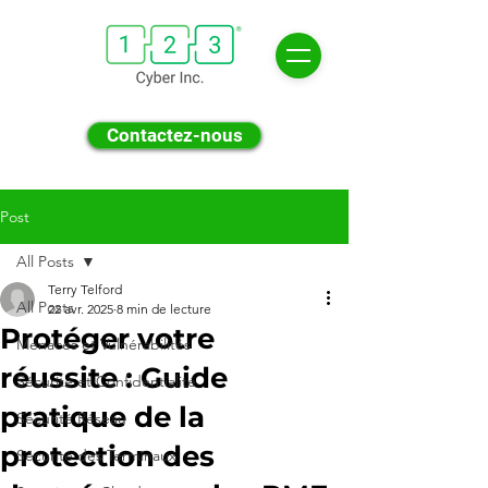
Contactez-nous
Post
All Posts
Terry Telford
All Posts
22 avr. 2025
8 min de lecture
Protéger votre
Menaces et Vulnérabilités
réussite : Guide
Sécurité et Confidentialité
pratique de la
Sécurité Réseau
protection des
Sécurité des Terminaux