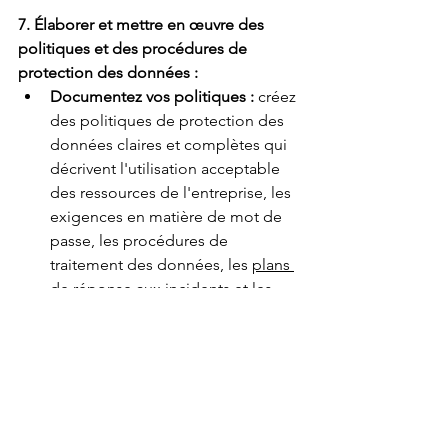
7. Élaborer et mettre en œuvre des 
politiques et des procédures de 
protection des données :
Documentez vos politiques :
créez 
des politiques de protection des 
données claires et complètes qui 
décrivent l'utilisation acceptable 
des ressources de l'entreprise, les 
exigences en matière de mot de 
passe, les procédures de 
traitement des données, les 
plans 
de réponse aux incidents
 et les 
responsabilités des employés.
Communiquez et formez vos 
employés :
Formez-les 
régulièrement aux bonnes 
pratiques de protection des 
données, notamment sur 